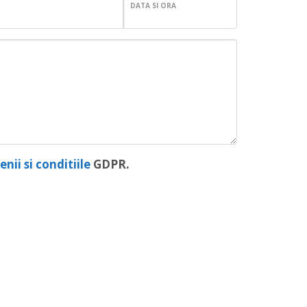
DATA SI ORA
nii si conditiile
GDPR.